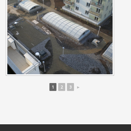
1
2
3
►