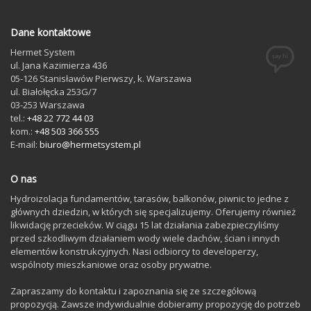
Dane kontaktowe
Hermet System
ul. Jana Kazimierza 436
05-126
Stanisławów Pierwszy
, k. Warszawa
ul. Białołęcka 253G/7
03-253
Warszawa
tel.:
+48 22 772 44 03
kom.:
+48 503 366 555
E-mail:
biuro@hermetsystem.pl
O nas
Hydroizolacja fundamentów, tarasów, balkonów, piwnic to jedne z
głównych dziedzin, w których się specjalizujemy. Oferujemy również
likwidację przecieków. W ciągu 15 lat działania zabezpieczyliśmy
przed szkodliwym działaniem wody wiele dachów, ścian i innych
elementów konstrukcyjnych. Nasi odbiorcy to developerzy,
wspólnoty mieszkaniowe oraz osoby prywatne.
Zapraszamy do kontaktu i zapoznania się ze szczegółową
propozycją. Zawsze indywidualnie dobieramy propozycję do potrzeb