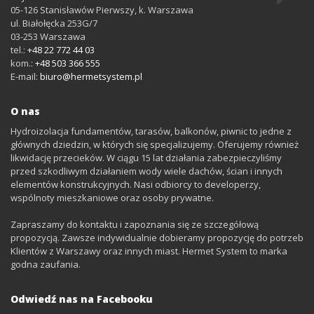
05-126
Stanisławów Pierwszy
, k. Warszawa
ul. Białołęcka 253G/7
03-253
Warszawa
tel.:
+48 22 772 44 03
kom.:
+48 503 366 555
E-mail:
biuro@hermetsystem.pl
O nas
Hydroizolacja fundamentów, tarasów, balkonów, piwnic to jedne z
głównych dziedzin, w których się specjalizujemy. Oferujemy również
likwidację przecieków. W ciągu 15 lat działania zabezpieczyliśmy
przed szkodliwym działaniem wody wiele dachów, ścian i innych
elementów konstrukcyjnych. Nasi odbiorcy to developerzy,
wspólnoty mieszkaniowe oraz osoby prywatne.
Zapraszamy do kontaktu i zapoznania się ze szczegółową
propozycją. Zawsze indywidualnie dobieramy propozycję do potrzeb
Klientów z Warszawy oraz innych miast. Hermet System to marka
godna zaufania.
Odwiedź nas na Facebooku