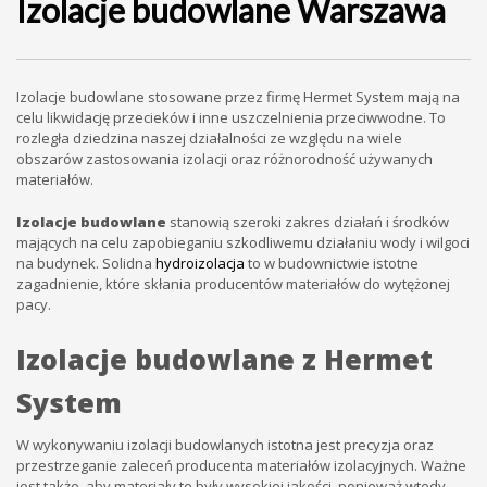
Izolacje budowlane Warszawa
Izolacje budowlane stosowane przez firmę Hermet System mają na
celu likwidację przecieków i inne uszczelnienia przeciwwodne. To
rozległa dziedzina naszej działalności ze względu na wiele
obszarów zastosowania izolacji oraz różnorodność używanych
materiałów.
Izolacje budowlane
stanowią szeroki zakres działań i środków
mających na celu zapobieganiu szkodliwemu działaniu wody i wilgoci
na budynek. Solidna
hydroizolacja
to w budownictwie istotne
zagadnienie, które skłania producentów materiałów do wytężonej
pacy.
Izolacje budowlane z Hermet
System
W wykonywaniu izolacji budowlanych istotna jest precyzja oraz
przestrzeganie zaleceń producenta materiałów izolacyjnych. Ważne
jest także, aby materiały te były wysokiej jakości, ponieważ wtedy