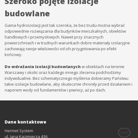
Szeroko pojęte izolacje
budowlane
Gama hydroizolacji jest tak szeroka, że bez trudu można wybrać
odpowiednie rozwiązania dla budynków mieszkalnych, obiektów
handlowych i przemysłowych. Nawet przy znacznych
powierzchniach i w trudnych warunkach dobre materiały izolacyjne
zachowają swoje właściwości od ich przygotowania po efekt
końcowy.
Do wdrażania izolacji budowlanych
w obiektach na terenie
Warszawy i okolic oraz każdego innego zlecenia podchodzimy
indywidualnie. Bez schematycznego myślenia dobieramy Państwu
takie izolacje budowlane, aby skutecznie chroniły przed działaniem i
naporem wody od fundamentów i piwnicy, aż po dach.
Dane kontaktowe
Hermet System
ul. Jana Kazimierza 436