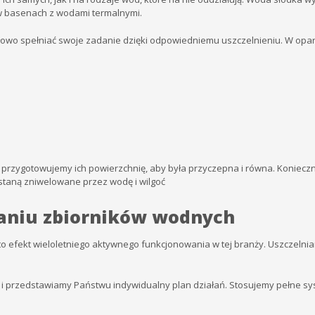
w basenach z wodami termalnymi.
idłowo spełniać swoje zadanie dzięki odpowiedniemu uszczelnieniu. W op
rzygotowujemy ich powierzchnię, aby była przyczepna i równa. Koniecz
staną zniwelowane przez wodę i wilgoć
ianiu zbiorników wodnych
o efekt wieloletniego aktywnego funkcjonowania w tej branży. Uszczelnia
 i przedstawiamy Państwu indywidualny plan działań. Stosujemy pełne 