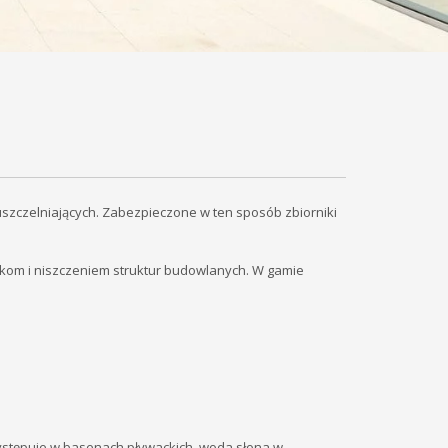
zczelniających. Zabezpieczone w ten sposób zbiorniki
kom i niszczeniem struktur budowlanych. W gamie
występuje w basenach pływackich, woda słona w