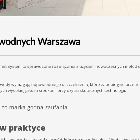
w wodnych Warszawa
met System to sprawdzone rozwiązania z użyciem nowoczesnych metod us
 wody wymagają odpowiedniego uszczelnienia, które zapobiegnie przecie
ch wysokiej jakości środkami przy użyciu skutecznych technologii.
 to marka godna zaufania.
 w praktyce
 ich samych, jak i na rodzaje wód, które na nie oddziałują. Woda słodka 