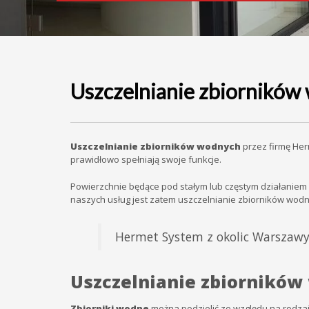
Uszczelnianie zbiornikó
Uszczelnianie zbiorników wodnych
przez firmę Her
prawidłowo spełniają swoje funkcje.
Powierzchnie będące pod stałym lub częstym działaniem
naszych usług jest zatem uszczelnianie zbiorników wodny
Hermet System z okolic Warszawy
Uszczelnianie zbiorników
Zbiorniki wodne
można podzielić ze względu na rodzaj