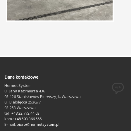
Dane kontaktowe
Hermet System
ul. Jana Kazimierza 436
05-126
Stanisławów Pierwszy
, k. Warszawa
ul. Białołęcka 253G/7
03-253
Warszawa
tel.:
+48 22 772 44 03
kom.:
+48 503 366 555
E-mail:
biuro@hermetsystem.pl