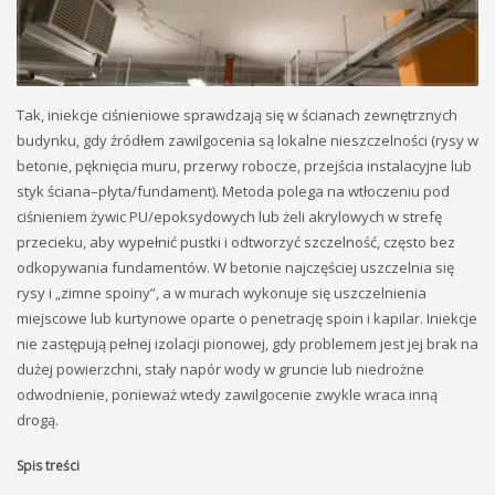
Tak, iniekcje ciśnieniowe sprawdzają się w ścianach zewnętrznych
budynku, gdy źródłem zawilgocenia są lokalne nieszczelności (rysy w
betonie, pęknięcia muru, przerwy robocze, przejścia instalacyjne lub
styk ściana–płyta/fundament). Metoda polega na wtłoczeniu pod
ciśnieniem żywic PU/epoksydowych lub żeli akrylowych w strefę
przecieku, aby wypełnić pustki i odtworzyć szczelność, często bez
odkopywania fundamentów. W betonie najczęściej uszczelnia się
rysy i „zimne spoiny”, a w murach wykonuje się uszczelnienia
miejscowe lub kurtynowe oparte o penetrację spoin i kapilar. Iniekcje
nie zastępują pełnej izolacji pionowej, gdy problemem jest jej brak na
dużej powierzchni, stały napór wody w gruncie lub niedrożne
odwodnienie, ponieważ wtedy zawilgocenie zwykle wraca inną
drogą.
Spis treści