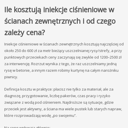
Ile kosztują iniekcje ciśnieniowe w
ścianach zewnętrznych i od czego
zależy cena?
Iniekcje ciśnieniowe w ścianach zewnętrznych kosztują najczęściej od
około 250 do 600 zł za metr bieżący uszczelnianej rysy/strefy, a przy
punktowych przeciekach ceny zaczynają się zwykle od 1200–2500 zł
za interwencję. Rozrzut wynika z tego, że raz uszczelniamy jedną
rysę w betonie, a innym razem robimy kurtynę na całym narożniku
piwnicy.
Definicja kosztu w praktyce: płacisz nie tylko za materiał, ale za
diagnozę, przygotowanie, liczbę pakerów, czas pracy i ryzyko
związane z wodą pod ciśnieniem. Najdroższe są sytuacje, gdzie
przeciek jest aktywny, a ściana ma wiele pustek lub starych napraw,
które rozprowadzają wodę „po swojemu”.
Na cenę wpływają głównie: