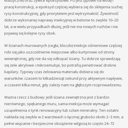
elastyczne) oraz żywice epoksydowe. PU jest typowe na wodę i
pracę konstrukcji, a epoksyd częściej wybiera się do sklejenia suchej
rysy konstrukcyjnej, gdy priorytetem jest wytrzymałość. Żywotność
dobrze wykonanej naprawy iniekcyjnej w betonie to zwykle 10–20
lat, a w wielu przypadkach dłużej, jeśli nie ma nowych ruchów i nie
pojawią się kolejne rysy obok.
W ścianach murowanych (cegła, bloczki) iniekcje ciśnieniowe częściej
robi się jako uszczelnienie miejscowe albo kurtynowe od strony
wewnętrznej, gdy nie da się odkopać ściany. Tu dobrze sprawdzają
się żele akrylowe i mikroemulsje, bo potrafią penetrować drobne
kapilary. Typowy czas żelowania materiału dobiera się do
warunków: czasem to kilkadziesiąt sekund przy aktywnym napływie,
a czasem kilka minut, gdy zależy nam na głębszym rozprowadzeniu.
Ważna rzecz z budowy: jeśli ściana zewnętrzna jest z bardzo
nierównego, spękanego muru, sama iniekcja może wymagać
uzupełnienia o tynk renowacyjny lub szlam mineralny. Ten ostatni
nakłada się zwykle w 2 warstwach o łącznej grubości około 2–3 mm, a
pełne wiązanie i bezpieczne obciążenie wilgocią to często 24–72