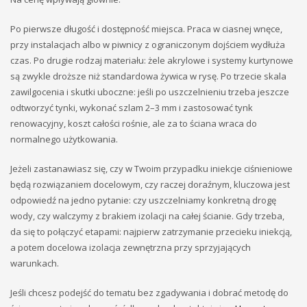
Po pierwsze długość i dostępność miejsca. Praca w ciasnej wnęce,
przy instalacjach albo w piwnicy z ograniczonym dojściem wydłuża
czas. Po drugie rodzaj materiału: żele akrylowe i systemy kurtynowe
są zwykle droższe niż standardowa żywica w rysę. Po trzecie skala
zawilgocenia i skutki uboczne: jeśli po uszczelnieniu trzeba jeszcze
odtworzyć tynki, wykonać szlam 2–3 mm i zastosować tynk
renowacyjny, koszt całości rośnie, ale za to ściana wraca do
normalnego użytkowania.
Jeżeli zastanawiasz się, czy w Twoim przypadku iniekcje ciśnieniowe
będą rozwiązaniem docelowym, czy raczej doraźnym, kluczowa jest
odpowiedź na jedno pytanie: czy uszczelniamy konkretną drogę
wody, czy walczymy z brakiem izolacji na całej ścianie. Gdy trzeba,
da się to połączyć etapami: najpierw zatrzymanie przecieku iniekcją,
a potem docelowa izolacja zewnętrzna przy sprzyjających
warunkach.
Jeśli chcesz podejść do tematu bez zgadywania i dobrać metodę do