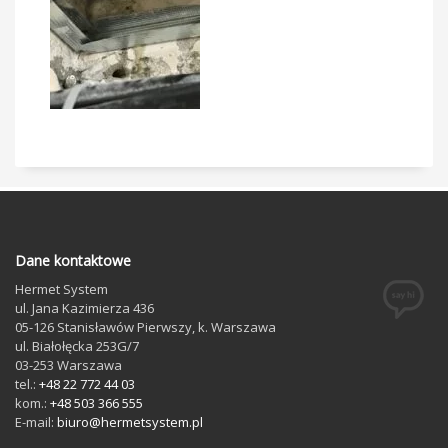
Dane kontaktowe
Hermet System
ul. Jana Kazimierza 436
05-126
Stanisławów Pierwszy
, k. Warszawa
ul. Białołęcka 253G/7
03-253
Warszawa
tel.:
+48 22 772 44 03
kom.:
+48 503 366 555
E-mail:
biuro@hermetsystem.pl