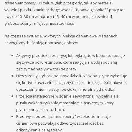
ciśnieniem żywicy lub żelu w głąb przegrody, tak aby materiał
wypełnił pustki i zamknął drogę wodzie. Typowa głębokość pracy to
zwykle 10–30 cm w murach i 15–40 cm w betonie, zależnie od
grubości ściany i miejsca nieszczelności.
Najczęstsze sytuacje, w których iniekcje ciśnieniowe w ścianach
zewnętrznych działają naprawdę dobrze:
Aktywny przeciek przez rysę lub pęknięcie w betonie: stosuje
się żywice poliuretanowe, które reagują z wodą i potrafią
zatrzymać napływ w trakcie pracy.
Nieszczelny styk ściana–posadzka lub ściana–płyta: wykonuje
się kurtynę uszczelniającą, często łącząc iniekcje ciśnieniowe z
doszczelnieniem fasety i powłoką mineralną od środka.
Przejścia instalacyjne w ścianie zewnętrznej: wypełnia się
pustki wokół rury/kabla materiałem elastycznym, który
pracuje przy mikroruchach.
Przerwy robocze i „zimne spoiny” w żelbecie: iniekcje
ciśnieniowe pozwalają odtworzyć szczelność bez
odkopywania całej ściany.