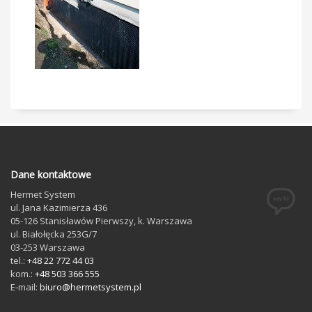
Dane kontaktowe
Hermet System
ul. Jana Kazimierza 436
05-126
Stanisławów Pierwszy
, k. Warszawa
ul. Białołęcka 253G/7
03-253
Warszawa
tel.:
+48 22 772 44 03
kom.:
+48 503 366 555
E-mail:
biuro@hermetsystem.pl