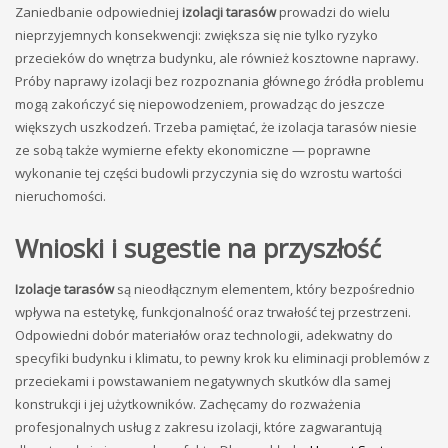
Zaniedbanie odpowiedniej
izolacji tarasów
prowadzi do wielu
nieprzyjemnych konsekwencji: zwiększa się nie tylko ryzyko
przecieków do wnętrza budynku, ale również kosztowne naprawy.
Próby naprawy izolacji bez rozpoznania głównego źródła problemu
mogą zakończyć się niepowodzeniem, prowadząc do jeszcze
większych uszkodzeń. Trzeba pamiętać, że izolacja tarasów niesie
ze sobą także wymierne efekty ekonomiczne — poprawne
wykonanie tej części budowli przyczynia się do wzrostu wartości
nieruchomości.
Wnioski i sugestie na przyszłość
Izolacje tarasów
są nieodłącznym elementem, który bezpośrednio
wpływa na estetykę, funkcjonalność oraz trwałość tej przestrzeni.
Odpowiedni dobór materiałów oraz technologii, adekwatny do
specyfiki budynku i klimatu, to pewny krok ku eliminacji problemów z
przeciekami i powstawaniem negatywnych skutków dla samej
konstrukcji i jej użytkowników. Zachęcamy do rozważenia
profesjonalnych usług z zakresu izolacji, które zagwarantują