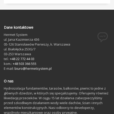
Dane kontaktowe
Hermet System
ul. Jana Kazimierza 436
05-126
Stanisławów Pierwszy
, k. Warszawa
ul. Białołęcka 253G/7
03-253
Warszawa
tel.:
+48 22 772 44 03
kom.:
+48 503 366 555
E-mail:
biuro@hermetsystem.pl
O nas
Hydroizolacja fundamentów, tarasów, balkonów, piwnic to jedne z
głównych dziedzin, w których się specjalizujemy. Oferujemy również
likwidację przecieków. W ciągu 15 lat działania zabezpieczyliśmy
przed szkodliwym działaniem wody wiele dachów, ścian i innych
elementów konstrukcyjnych. Nasi odbiorcy to developerzy,
wspólnoty mieszkaniowe oraz osoby prywatne.