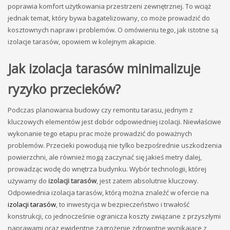
poprawia komfort użytkowania przestrzeni zewnętrznej. To wciąż
jednak temat, który bywa bagatelizowany, co może prowadzić do
kosztownych napraw i problemów. O omówieniu tego, jak istotne są
izolacje tarasów, opowiem w kolejnym akapicie.
Jak izolacja tarasów minimalizuje
ryzyko przecieków?
Podczas planowania budowy czy remontu tarasu, jednym z
kluczowych elementów jest dobór odpowiedniej izolacji. Niewłaściwe
wykonanie tego etapu prac może prowadzić do poważnych
problemów. Przecieki powodują nie tylko bezpośrednie uszkodzenia
powierzchni, ale również mogą zaczynać się jakieś metry dalej,
prowadząc wodę do wnętrza budynku. Wybór technologii, której
używamy do
izolacji tarasów
, jest zatem absolutnie kluczowy.
Odpowiednia izolacja tarasów, którą można znaleźć w ofercie na
izolacji tarasów
, to inwestycja w bezpieczeństwo i trwałość
konstrukcji, co jednocześnie ogranicza koszty związane z przyszłymi
naprawami oraz ewidentne zagrożenie zdrowotne wynikające z