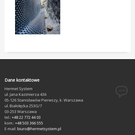
Dane kontaktowe
Hermet System
ul. Jana Kazimierza 436
05-126
Stanisławów Pierwszy
, k. Warszawa
ul. Białołęcka 253G/7
03-253
Warszawa
tel.:
+48 22 772 44 03
kom.:
+48 503 366 555
E-mail:
biuro@hermetsystem.pl