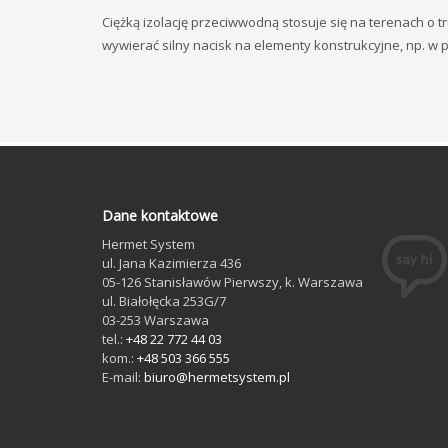
Ciężką izolację przeciwwodną stosuje się na terenach 
wywierać silny nacisk na elementy konstrukcyjne, np. 
Dane kontaktowe
Hermet System
ul. Jana Kazimierza 436
05-126
Stanisławów Pierwszy
, k. Warszawa
ul. Białołęcka 253G/7
03-253
Warszawa
tel.:
+48 22 772 44 03
kom.:
+48 503 366 555
E-mail:
biuro@hermetsystem.pl