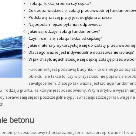
Izolacja: lekka, średnia czy ciężka?
Co trzeba wiedzieć o izolacji przeciwwodnej fundamentów
Podstawą naszej pracy jest dogłębna analiza
Najpopularniejsze pytania i odpowiedzi
Jakie są rodzaje izolacji fundamentów?
Czym różni się izolacja lekka od ciężkiej?
Jakie materiały wykorzystuje się do izolacji przeciwwodnej
Dlaczego ważne jest indywidualne dopasowanie izolacji?
W jakich sytuacjach stosuje się ciężką izolację przeciwwod
Fundament jest podstawą budynku – to on niego zależy st
obiektu, ale także to, czy w przyszłości nie pojawią się pro
zawilgoceniem. Dlatego tak ważna jest izolacja fundamen
i rodzaju gruntu, na którym jest posadowiony. W tym artykule wyjaśniamy
dy sprawdzają się ich poszczególne typy, zwracając szczególną uwagę na 
ch.
nie betonu
ementem procesu budowy (chociaż zabieg ten można przeprowadzić też w 