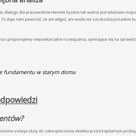
w, dlatego dla pracowników Hermet System tak ważne jest właściwe rozp
w. To daje nam pewność, że ani wilgoć, ani woda nie zaszkodzą posadom b
nia i proponujemy niepowtarzalne rozwiązania, opierające się na sprawd
ie fundamentu w starym domu
odpowiedzi
mentów?
zioma izolacja służy do zabezpieczenia obiektu przed kapilarnym podci