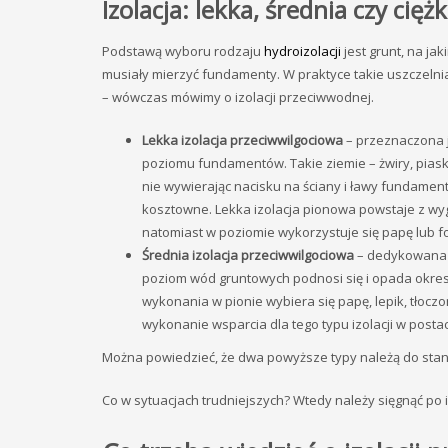
Izolacja: lekka, średnia czy cięż
Podstawą wyboru rodzaju
hydroizolacji
jest grunt, na jak
musiały mierzyć fundamenty. W praktyce takie uszczelnian
– wówczas mówimy o izolacji przeciwwodnej.
Lekka izolacja przeciwwilgociowa
– przeznaczona 
poziomu fundamentów. Takie ziemie – żwiry, piaski
nie wywierając nacisku na ściany i ławy fundamento
kosztowne. Lekka izolacja pionowa powstaje z wygo
natomiast w poziomie wykorzystuje się papę lub fo
Średnia izolacja przeciwwilgociowa
– dedykowana j
poziom wód gruntowych podnosi się i opada okreso
wykonania w pionie wybiera się papę, lepik, tłocz
wykonanie wsparcia dla tego typu izolacji w post
Można powiedzieć, że dwa powyższe typy należą do stan
Co w sytuacjach trudniejszych? Wtedy należy sięgnąć po iz