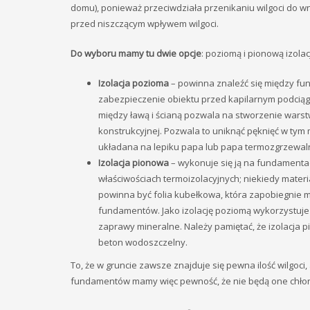
domu), ponieważ przeciwdziała przenikaniu wilgoci do w
przed niszczącym wpływem wilgoci.
Do wyboru mamy tu dwie opcje
: poziomą i pionową izolac
Izolacja pozioma
– powinna znaleźć się między fund
zabezpieczenie obiektu przed kapilarnym podciąg
między ławą i ścianą pozwala na stworzenie warstwy
konstrukcyjnej. Pozwala to uniknąć pęknięć w tym 
układana na lepiku papa lub papa termozgrzewalna
Izolacja pionowa
– wykonuje się ją na fundamentac
właściwościach termoizolacyjnych; niekiedy materi
powinna być folia kubełkowa, która zapobiegnie
fundamentów. Jako izolację poziomą wykorzystuje 
zaprawy mineralne. Należy pamiętać, że izolacja
beton wodoszczelny.
To, że w gruncie zawsze znajduje się pewna ilość wilgoci
fundamentów mamy więc pewność, że nie będą one chłonęł