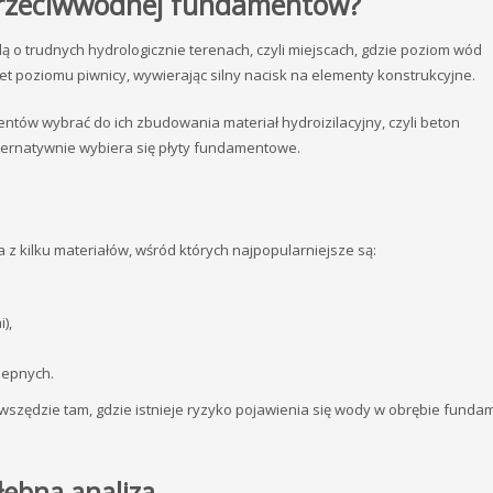
i przeciwwodnej fundamentów?
 o trudnych hydrologicznie terenach, czyli miejscach, gdzie poziom wód
t poziomu piwnicy, wywierając silny nacisk na elementy konstrukcyjne.
tów wybrać do ich zbudowania materiał hydroizilacyjny, czyli beton
ternatywnie wybiera się płyty fundamentowe.
 z kilku materiałów, wśród których najpopularniejsze są:
),
lepnych.
 wszędzie tam, gdzie istnieje ryzyko pojawienia się wody w obrębie funda
łębna analiza