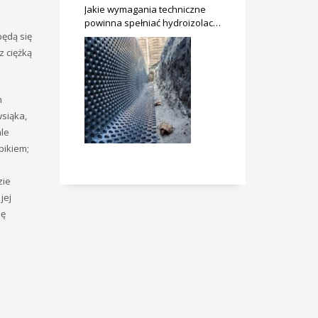
Jakie wymagania techniczne
powinna spełniać hydroizolacja
będą się
fundamentów nowego domu?
z ciężką
m
wsiąka,
ale
pikiem;
zie
jej
ię