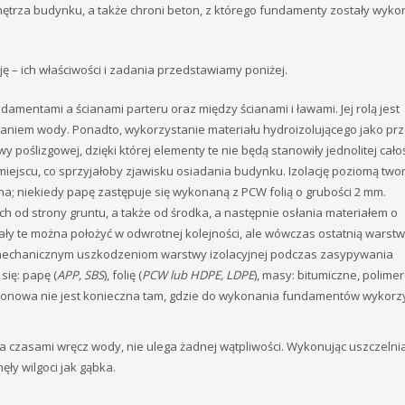
nętrza budynku, a także chroni beton, z którego fundamenty zostały wyko
ję – ich właściwości i zadania przedstawiamy poniżej.
amentami a ścianami parteru oraz między ścianami i ławami. Jej rolą jest
aniem wody. Ponadto, wykorzystanie materiału hydroizolującego jako pr
 poślizgowej, dzięki której elementy te nie będą stanowiły jednolitej całoś
miejscu, co sprzyjałoby zjawisku osiadania budynku. Izolację poziomą two
; niekiedy papę zastępuje się wykonaną z PCW folią o grubości 2 mm.
h od strony gruntu, a także od środka, a następnie osłania materiałem o
ały te można położyć w odwrotnej kolejności, ale wówczas ostatnią warst
 mechanicznym uszkodzeniom warstwy izolacyjnej podczas zasypywania
się: papę (
APP, SBS
), folię (
PCW lub HDPE, LDPE
), masy: bitumiczne, polime
 pionowa nie jest konieczna tam, gdzie do wykonania fundamentów wykor
, a czasami wręcz wody, nie ulega żadnej wątpliwości. Wykonując uszczelni
y wilgoci jak gąbka.