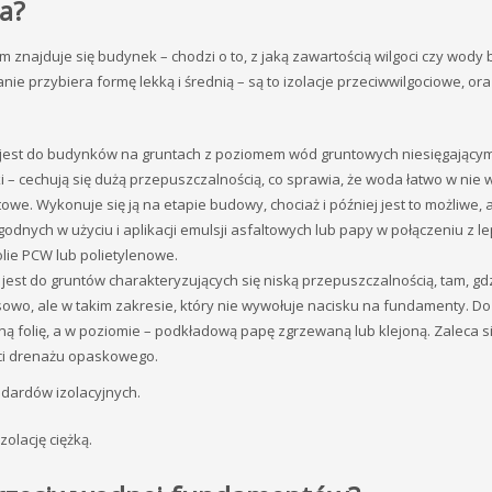
ka?
im znajduje się budynek – chodzi o to, z jaką zawartością wilgoci czy wody 
ie przybiera formę lekką i średnią – są to izolacje przeciwwilgociowe, ora
jest do budynków na gruntach z poziomem wód gruntowych niesięgający
 – cechują się dużą przepuszczalnością, co sprawia, że woda łatwo w nie 
we. Wykonuje się ją na etapie budowy, chociaż i później jest to możliwe, 
dnych w użyciu i aplikacji emulsji asfaltowych lub papy w połączeniu z le
lie PCW lub polietylenowe.
est do gruntów charakteryzujących się niską przepuszczalnością, tam, gd
wo, ale w takim zakresie, który nie wywołuje nacisku na fundamenty. Do 
oną folię, a w poziomie – podkładową papę zgrzewaną lub klejoną. Zaleca s
aci drenażu opaskowego.
dardów izolacyjnych.
olację ciężką.