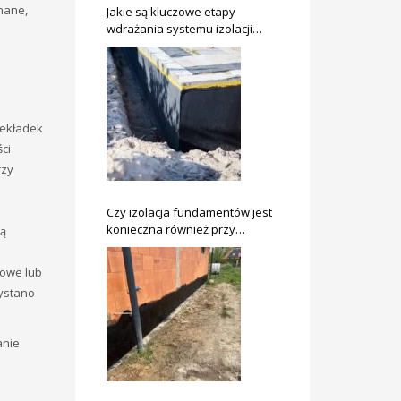
nane,
Jakie są kluczowe etapy
wdrażania systemu izolacji
fundamentów?
zekładek
ci
rzy
Czy izolacja fundamentów jest
konieczna również przy
wą
remontach?
rowe lub
zystano
anie