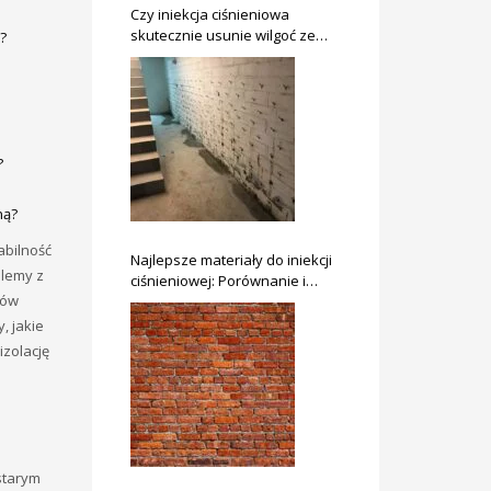
Czy iniekcja ciśnieniowa
skutecznie usunie wilgoć ze
?
ścian?
?
ną?
abilność
Najlepsze materiały do iniekcji
blemy z
ciśnieniowej: Porównanie i
tów
zalety
, jakie
izolację
starym