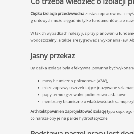
Co trzeba wiedzieć o izolacj
Ciężka izolacja przeciwwodna
została opracowana z myślą
gruntowych może sięgać nie tylko fundamentów, ale nawe
W takich wypadkach należy już przy planowaniu fundamen
wodoszczelny, a także zrezygnować z wykonania ław. Al
Jasny przekaz
By ciężka izolacja była efektywna, powinna być wykonana
masy bitumiczno-polimerowe (
KMB
),
mikrozaprawy uszczelniające (nazywane szlamami
papy termozgrzewalne polimerowo-asfaltowe
membrany bitumiczne o właściwościach samoprzy
Architekt powinien zaprojektować izolację
typu ciężkiego
co narażałoby je na parcie hydrostatyczne.
Podstawą naszej pracy jest dog