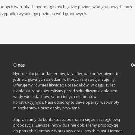
o trudnych warunkach hydrologicznych, gdzie poziom wód gruntowych może
w przypadku wysokiego poziomu wód gruntowych.
O nas
O
Hydroizolacja fundamentów, tarasów, balkonów, piwnic to
jedne z głównych dziedzin, w których się specjalizujemy.
Oferujemy również likwidację przecieków. W ciągu 15 lat
działania zabezpieczyliśmy przed szkodliwym działaniem
wody wiele dachów, ścian i innych elementów
konstrukcyjnych. Nasi odbiorcy to developerzy, wspólnoty
mieszkaniowe oraz osoby prywatne.
Zapraszamy do kontaktu i zapoznania się ze szczegółową
propozycją. Zawsze indywidualnie dobieramy propozycję
do potrzeb Klientów z Warszawy oraz innych miast. Hermet