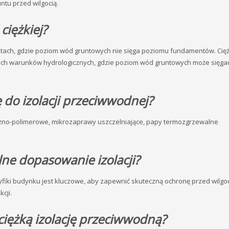
tu przed wilgocią.
ciężkiej?
untach, gdzie poziom wód gruntowych nie sięga poziomu fundamentów. Cię
zych warunków hydrologicznych, gdzie poziom wód gruntowych może sięga
ę do izolacji przeciwwodnej?
iczno-polimerowe, mikrozaprawy uszczelniające, papy termozgrzewalne
ne dopasowanie izolacji?
yfiki budynku jest kluczowe, aby zapewnić skuteczną ochronę przed wilgoc
cji.
 ciężką izolację przeciwwodną?