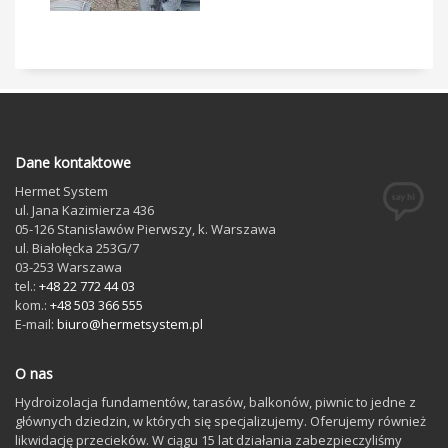
Dane kontaktowe
Hermet System
ul. Jana Kazimierza 436
05-126
Stanisławów Pierwszy
, k. Warszawa
ul. Białołęcka 253G/7
03-253
Warszawa
tel.:
+48 22 772 44 03
kom.:
+48 503 366 555
E-mail:
biuro@hermetsystem.pl
O nas
Hydroizolacja fundamentów, tarasów, balkonów, piwnic to jedne z
głównych dziedzin, w których się specjalizujemy. Oferujemy również
likwidację przecieków. W ciągu 15 lat działania zabezpieczyliśmy