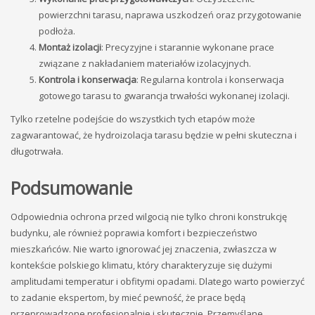
powierzchni tarasu, naprawa uszkodzeń oraz przygotowanie
podłoża.
Montaż izolacji
: Precyzyjne i starannie wykonane prace
związane z nakładaniem materiałów izolacyjnych.
Kontrola i konserwacja
: Regularna kontrola i konserwacja
gotowego tarasu to gwarancja trwałości wykonanej izolacji.
Tylko rzetelne podejście do wszystkich tych etapów może
zagwarantować, że hydroizolacja tarasu będzie w pełni skuteczna i
długotrwała.
Podsumowanie
Odpowiednia ochrona przed wilgocią nie tylko chroni konstrukcję
budynku, ale również poprawia komfort i bezpieczeństwo
mieszkańców. Nie warto ignorować jej znaczenia, zwłaszcza w
kontekście polskiego klimatu, który charakteryzuje się dużymi
amplitudami temperatur i obfitymi opadami. Dlatego warto powierzyć
to zadanie ekspertom, by mieć pewność, że prace będą
przeprowadzone profesjonalnie i skutecznie. Przemyślane