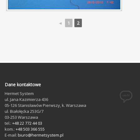
◄
1
2
Dane kontaktowe
Hermet System
ul. Jana Kazimierza 436
05-126
Stanisławów Pierwszy
, k. Warszawa
ul. Białołęcka 253G/7
03-253
Warszawa
tel.:
+48 22 772 44 03
kom.:
+48 503 366 555
E-mail:
biuro@hermetsystem.pl